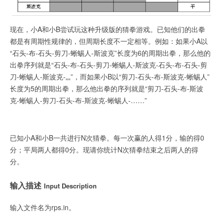
现在，小A和小B尝试玩这种升级版的猜拳游戏。已知他们的出拳
都是有周期性规律的，但周期长度不一定相等。例如：如果小A以
“石头-布-石头-剪刀-蜥蜴人-斯波克”长度为6的周期出拳，那么他的
出拳序列就是“石头-布-石头-剪刀-蜥蜴人-斯波克-石头-布-石头-剪
刀-蜥蜴人-斯波克-„„”，而如果小B以“剪刀-石头-布-斯波克-蜥蜴人”
长度为5的周期出拳，那么他出拳的序列就是“剪刀-石头-布-斯波
克-蜥蜴人-剪刀-石头-布-斯波克-蜥蜴人-……”
已知小A和小B一共进行N次猜拳。每一次赢的人得1分，输的得0
分；平局两人都得0分。现请你统计N次猜拳结束之后两人的得
分。
输入描述
Input Description
输入文件名为rps.in。