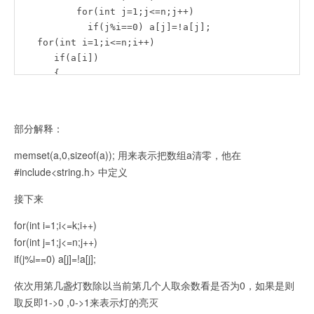
	   for(int j=1;j<=n;j++)

	     if(j%i==0) a[j]=!a[j];

    for(int i=1;i<=n;i++)

       if(a[i])

       {

       	if(first)

       	  first=0;

 	else

部分解释：
 	  printf(" ");

 	  printf("%d",i);

memset(a,0,sizeof(a)); 用来表示把数组a清零，他在
       }

#include<string.h> 中定义
     printf("\n");

接下来
    return 0;

}
for(int i=1;i<=k;i++)
for(int j=1;j<=n;j++)
if(j%i==0) a[j]=!a[j];
依次用第几盏灯数除以当前第几个人取余数看是否为0，如果是则
取反即1->0 ,0->1来表示灯的亮灭