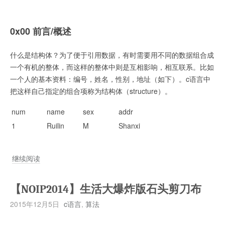
0x00 前言/概述
什么是结构体？为了便于引用数据，有时需要用不同的数据组合成
一个有机的整体，而这样的整体中则是互相影响，相互联系。比如
一个人的基本资料：编号，姓名，性别，地址（如下）。c语言中
把这样自己指定的组合项称为结构体（structure）。
num
name
sex
addr
1
Ruilin
M
Shanxi
浅
继续阅读
谈
结
【NOIP2014】生活大爆炸版石头剪刀布
构
2015年12月5日
c语言
,
算法
体