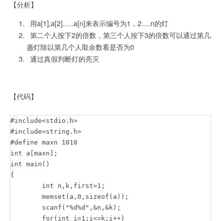
【分析】
用a[1],a[2]…..a[n]来表示编号为1，2….n的灯
第二个人按下2的倍数，第三个人按下3的倍数可以通过第几
盏灯除以第几个人取余数看是否为0
通过真假判断灯的亮灭
【代码】
#include<stdio.h>

#include<string.h>

#define maxn 1010

int a[maxn];

int main()

{

	int n,k,first=1;

	memset(a,0,sizeof(a));

	scanf("%d%d",&n,&k);

	for(int i=1;i<=k;i++)
