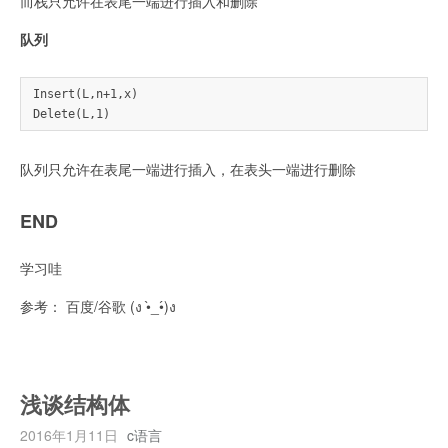
而栈只允许在表尾一端进行插入和删除
队列
Insert(L,n+1,x) 

队列只允许在表尾一端进行插入，在表头一端进行删除
END
学习哇
参考： 百度/谷歌 (ง •̀_•́)ง
浅谈结构体
2016年1月11日
c语言