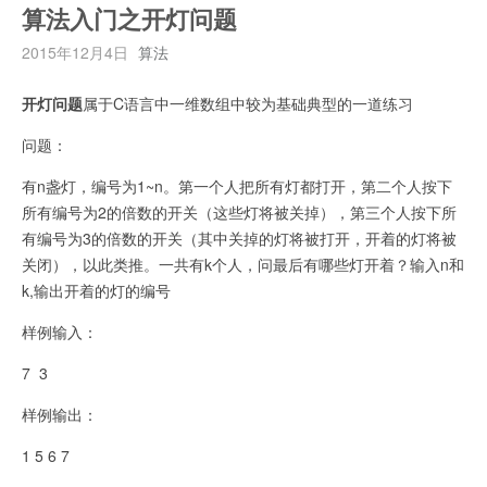
活
    for(int i=0;i<n;i++)

算法入门之开灯问题
大
    {

2015年12月4日
算法
爆
        int c=a[i%na],d=b[i%nb];

炸
		suma+=r[d];

开灯问题
属于C语言中一维数组中较为基础典型的一道练习
版
		sumb+=r[d];

    }

石
问题：
头
    printf("%d %d",suma,sumb);   

有n盏灯，编号为1~n。第一个人把所有灯都打开，第二个人按下
剪
    return 0;    

所有编号为2的倍数的开关（这些灯将被关掉），第三个人按下所
刀
有编号为3的倍数的开关（其中关掉的灯将被打开，开着的灯将被
布
关闭），以此类推。一共有k个人，问最后有哪些灯开着？输入n和
k,输出开着的灯的编号
样例输入：
7 3
样例输出：
1 5 6 7