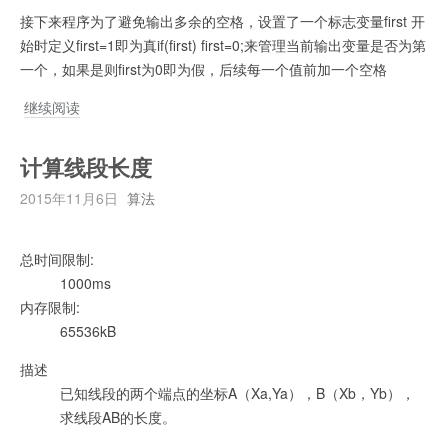
接下来程序为了避免输出多余的空格，设置了一个标志变量first 开
始时定义first=1即为真if(first) first=0;来管理当前输出变量是否为第
一个，如果是则first为0即为假，后续每一个值前加一个空格
算
继续阅读
法
入
计算线段长度
门
2015年11月6日
算法
之
开
灯
总时间限制:
问
1000ms
题
内存限制:
65536kB
描述
已知线段的两个端点的坐标A（Xa,Ya），B（Xb，Yb），
求线段AB的长度。