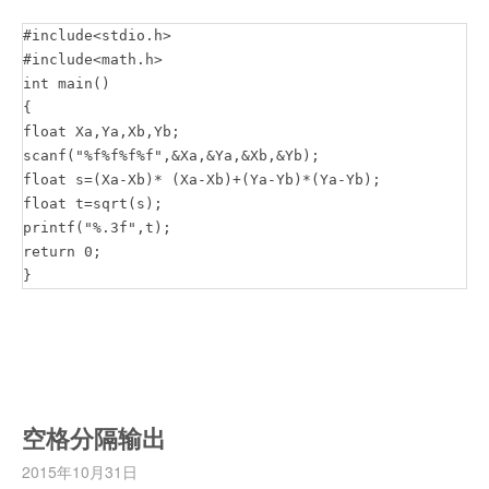
#include<stdio.h>

#include<math.h>

int main()

{

float Xa,Ya,Xb,Yb;

scanf("%f%f%f%f",&Xa,&Ya,&Xb,&Yb);

float s=(Xa-Xb)* (Xa-Xb)+(Ya-Yb)*(Ya-Yb);

float t=sqrt(s);

printf("%.3f",t);

return 0;

空格分隔输出
2015年10月31日