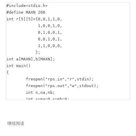
#include<stdio.h>

#define MAXN 200

int r[5][5]={0,0,1,1,0,  

             1,0,0,1,0,  

             0,1,0,0,1,  

             0,0,1,0,1,  

             1,1,0,0,0,  

            }; 

int a[MAXN],b[MAXN];

int main()

{

	freopen("rps.in","r",stdin);

	freopen("rps.out","w",stdout);

	int n,na,nb;

	int suma=0,sumb=0;

	scanf("%d%d%d",&n,&na,&nb);

	for(int i=0;i<na;i++)

        scanf("%d",&a[i]);

【NOIP2014】
继续阅读
    for(int i=0;i<nb;i++)

生
        scanf("%d",&b[i]);
