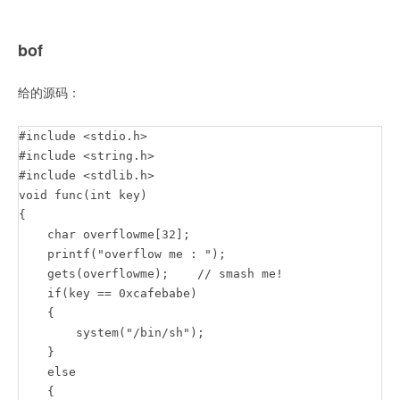
bof
给的源码：
#include <stdio.h>

#include <string.h>

#include <stdlib.h>

void func(int key)

{

    char overflowme[32];

    printf("overflow me : ");

    gets(overflowme);    // smash me!

    if(key == 0xcafebabe)

    {

        system("/bin/sh");

    }

    else

    {
