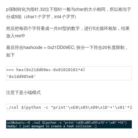
	return 0;

p强制转化为指针,32位下指针一般与char的大小相同，所以相当于
}
分成5组（char1
个字节
，int4
个字节
）
然后把每四个字符看成一共int型的数字，进行5次循环相加，结果
放入res中
最后符合hashcode = 0x21DD09EC; 拆分一下符合20长度限制，
如下
>>> hex(0x21dd09ec-0x01010101*4)

'0x1dd905e8'
注意下是小端模式
./col $(python -c "print'\xE8\x05\xD9\x1D'+'\x01'*16"