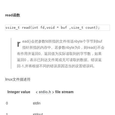
        system("/bin/cat flag");

        exit(0);

    }

read函数
    printf("learn about Linux file IO\n");

    return 0;

ssize_t read(int fd,void * buf ,size_t count);
}
r
ead()会把参数fd所指的文件传送nbyte个字节到buf
指针所指的内存中。若参数nbyte为0，则read()不会
有作用并返回0。返回值为实际读取到的字节数，如果
返回0，表示已到达文件尾或无可读取的数据。错误返
回-1,并将根据不同的错误原因适当的设置错误码。
linux文件描述符
Integer value
<
stdio.h
> file stream
0
stdin
1
stdout