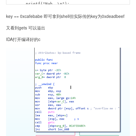
        printf("Nah..\n");

    }

key == 0xcafebabe 即可拿到shell但实际传的key为0xdeadbeef
}

int main(int argc, char* argv[])

又看到gets 可以溢出
{

    func(0xdeadbeef);

IDA打开编译好的c
    return 0;

}