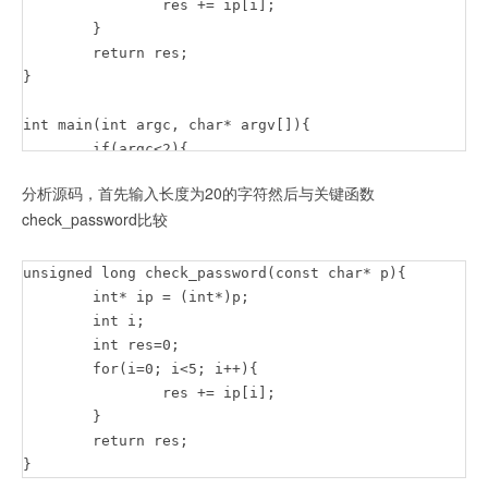
		res += ip[i];

	}

	return res;

}

int main(int argc, char* argv[]){

	if(argc<2){

		printf("usage : %s [passcode]\n", argv[0]);

分析源码，首先输入长度为20的字符然后与关键函数
		return 0;

check_password比较
	}

	if(strlen(argv[1]) != 20){

		printf("passcode length should be 20 bytes\n");

unsigned long check_password(const char* p){

		return 0;

	int* ip = (int*)p;

	}

	int i;

	int res=0;

	if(hashcode == check_password( argv[1] )){

	for(i=0; i<5; i++){

		system("/bin/cat flag");

		res += ip[i];

		return 0;

	}

	}

	return res;

	else

}
		printf("wrong passcode.\n");
