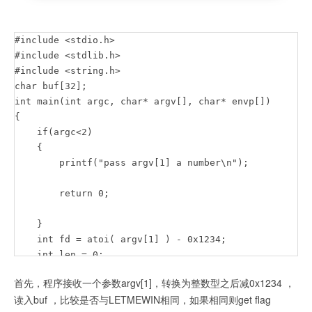
#include <stdio.h>

#include <stdlib.h>

#include <string.h>

char buf[32];

int main(int argc, char* argv[], char* envp[])

{

    if(argc<2)

    {

        printf("pass argv[1] a number\n");

        return 0;

    }

    int fd = atoi( argv[1] ) - 0x1234;

    int len = 0;

    len = read(fd, buf, 32);if(!strcmp("LETMEWIN\n", b
首先，程序接收一个参数argv[1]，转换为整数型之后减0x1234 ，
    {

读入buf ，比较是否与LETMEWIN相同，如果相同则get flag
        printf("good job :)\n");
