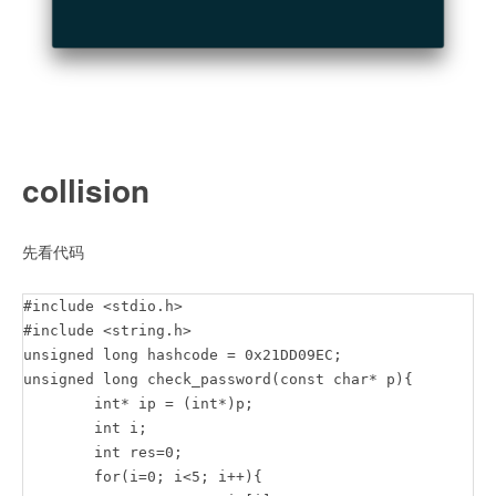
collision
先看代码
#include <stdio.h>

#include <string.h>

unsigned long hashcode = 0x21DD09EC;

unsigned long check_password(const char* p){

	int* ip = (int*)p;

	int i;

	int res=0;

	for(i=0; i<5; i++){
