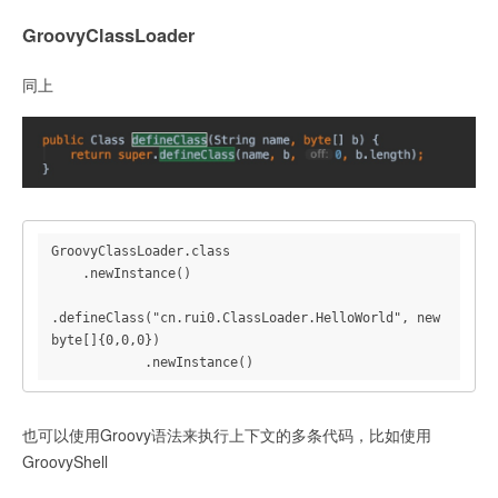
GroovyClassLoader
同上
GroovyClassLoader.class

    .newInstance()

.defineClass("cn.rui0.ClassLoader.HelloWorld", new 
byte[]{0,0,0})

            .newInstance()
也可以使用Groovy语法来执行上下文的多条代码，比如使用
GroovyShell