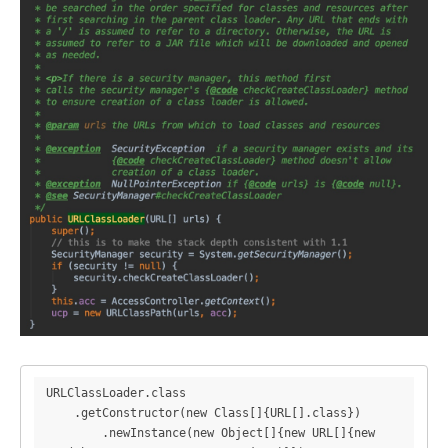
URLClassLoader.class

    .getConstructor(new Class[]{URL[].class})

        .newInstance(new Object[]{new URL[]{new 