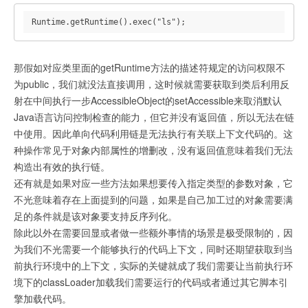
Runtime.getRuntime().exec("ls");
那假如对应类里面的getRuntime方法的描述符规定的访问权限不
为public，我们就没法直接调用，这时候就需要获取到类后利用反
射在中间执行一步AccessibleObject的setAccessible来取消默认
Java语言访问控制检查的能力，但它并没有返回值，所以无法在链
中使用。因此单向代码利用链是无法执行有关联上下文代码的。这
种操作常见于对象内部属性的增删改，没有返回值意味着我们无法
构造出有效的执行链。
还有就是如果对应一些方法如果想要传入指定类型的参数对象，它
不光意味着存在上面提到的问题，如果是自己加工过的对象需要满
足的条件就是该对象要支持反序列化。
除此以外在需要回显或者做一些额外事情的场景是极受限制的，因
为我们不光需要一个能够执行的代码上下文，同时还期望获取到当
前执行环境中的上下文，实际的关键就成了我们需要让当前执行环
境下的classLoader加载我们需要运行的代码或者通过其它脚本引
擎加载代码。