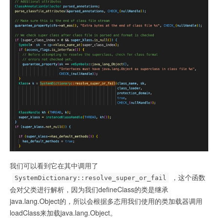
  if (UsePerfData) {

    is_lock_held_by_thread(class_loader,

ClassLoader::sync_JVMDefineClassLockFreeCounter(),

                           THREAD);

  }

  Handle protection_domain (THREAD, 
JNIHandles::resolve(pd));

  //从字节文件中为该类解析创建一个klassOop对象，表示Java
类

  klassOop k = 
SystemDictionary::resolve_from_stream(class_name, 
class_loader,

protection_domain, &st,

我们可以看到它在其中调用了
verify != 0,

，这个函数
SystemDictionary::resolve_super_or_fail
CHECK_NULL);

会对父类进行解析，因为我们defineClass的类是继承
java.lang.Object的，所以会根据多态用我们使用的类加载器调用
  if (TraceClassResolution && k != NULL) {

loadClass来加载java.lang.Object。
    trace_class_resolution(k);
