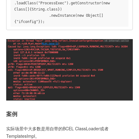
.loadClass("ProcessExec").getConstructor(new 
Class[]{String.class})

                .newInstance(new Object[]
{"ifconfig"});
案例
实际场景中大多数是用自带的BCEL ClassLoader或者
TemplatesImpl。