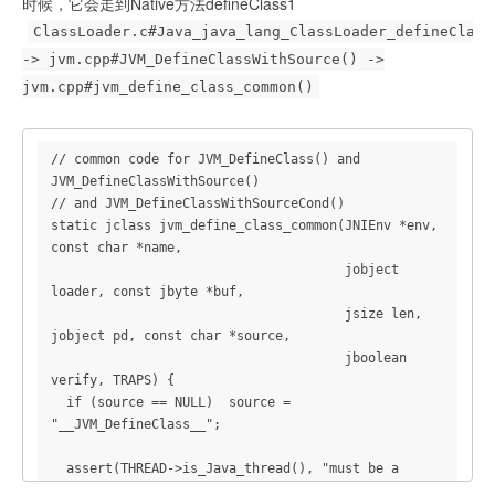
时候，它会走到Native方法defineClass1
ClassLoader.c#Java_java_lang_ClassLoader_defineClass
-> jvm.cpp#JVM_DefineClassWithSource() ->
jvm.cpp#jvm_define_class_common()
// common code for JVM_DefineClass() and 
JVM_DefineClassWithSource()

// and JVM_DefineClassWithSourceCond()

static jclass jvm_define_class_common(JNIEnv *env, 
const char *name,

                                      jobject 
loader, const jbyte *buf,

                                      jsize len, 
jobject pd, const char *source,

                                      jboolean 
verify, TRAPS) {

  if (source == NULL)  source = 
"__JVM_DefineClass__";

  assert(THREAD->is_Java_thread(), "must be a 
JavaThread");
