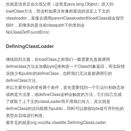
也就是说肯定会出现父类（这里是java.lang.Object）进入到
  }

loadClass方法，而这时如果没有像前面说的设定上下文的
  return (jclass) JNIHandles::make_local(env, 
classloader，直接去调用parentClassloader的loadClass就会报空
Klass::cast(k)->java_mirror());

指针，若继承的是当前classpath下的类则会
}
NoClassDefFoundError。
DefiningClassLoader
继续回归主题，在loadClass之前我们一般需要先直接调用
defineclass方法去加载byte[]来构造一个Class对象返回，而实际情
况很少有public的defineClass，也即我们无法直接调用它的
defineClass方法。
所以主要符合的类有两个条件，首先需要找到一个它运行初静态块
或构造方法里，或defineClass这种会触发的方法，它们自己完成
了获取了上下文的classLoader而不用我们传入，其次就是
defineClass的访问权限为public，同时可以接收byte或可序列化的
类型在后续进行构造。
最常见的就是org.mozilla.classfile.DefiningClassLoader