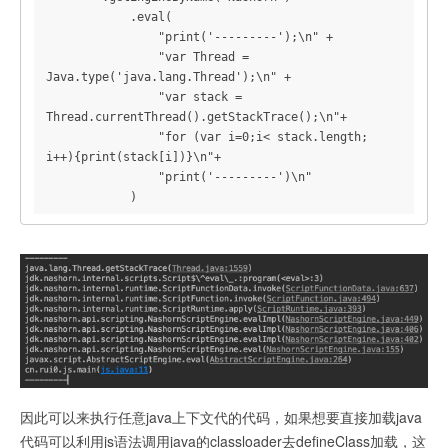
            .eval(

                "print('---------');\n" +

                "var Thread = 
Java.type('java.lang.Thread');\n" +

                "var stack = 
Thread.currentThread().getStackTrace();\n"+

                "for (var i=0;i< stack.length; 
i++){print(stack[i])}\n"+

                "print('---------')\n"

            )
因此可以来执行任意java上下文代的代码，如果想要直接加载java
代码可以利用js语法调用java的classloader去defineClass加载，这