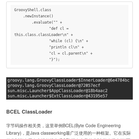
GroovyShell.class

    .newInstance()

        .evaluate("" +

                "def cl = 
this.class.classLoader\n" +

                "while (cl) {\n" +

                "println cl\n" +

                "cl = cl.parent\n" +

                "}");
BCEL ClassLoader
字节码操作相关类，这里举例BCEL(Byte Code Engineering
Library)，是Java classworking最广泛使用的一种框架。它在实际