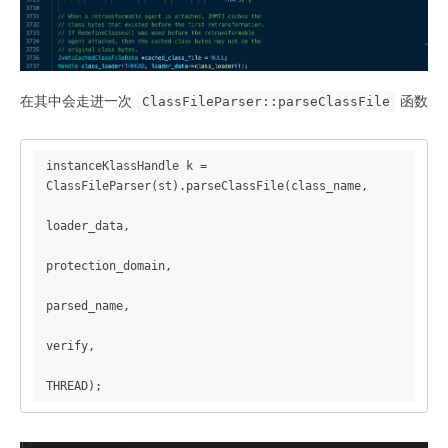
  // if name is NULL no check for class name in 
.class stream has to be made.

  TempNewSymbol class_name = NULL;

  if (name != NULL) {

    const int str_len = (int)strlen(name);

在其中会走进一次
函数
ClassFileParser::parseClassFile
    if (str_len > Symbol::max_length()) {

      // It's impossible to create this class;  
the name cannot fit

instanceKlassHandle k = 
      // into the constant pool.

ClassFileParser(st).parseClassFile(class_name,

THROW_MSG_0(vmSymbols::java_lang_NoClassDefFoundEr
loader_data,

ror(), name);

    }

protection_domain,

    //为类创建符号

    class_name = SymbolTable::new_symbol(name, 
parsed_name,

str_len, CHECK_NULL);

  }

verify,

  ResourceMark rm(THREAD);

THREAD);
  ClassFileStream st((u1*) buf, len, (char 
*)source);

  Handle class_loader (THREAD, 
JNIHandles::resolve(loader));
