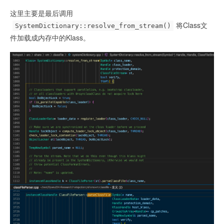
  JavaThread* jt = (JavaThread*) THREAD;

这里主要是最后调用
将Class文
SystemDictionary::resolve_from_stream()
  PerfClassTraceTime 
件加载成内存中的Klass。
vmtimer(ClassLoader::perf_define_appclass_time(),

ClassLoader::perf_define_appclass_selftime(),

ClassLoader::perf_define_appclasses(),

                             jt-
>get_thread_stat()->perf_recursion_counts_addr(),

                             jt-
>get_thread_stat()->perf_timers_addr(),

PerfClassTraceTime::DEFINE_CLASS);

  if (UsePerfData) {

    ClassLoader::perf_app_classfile_bytes_read()-
>inc(len);

  }

  // Since exceptions can be thrown, class 
initialization can take place
