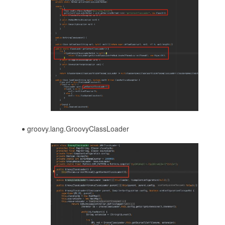
groovy.lang.GroovyClassLoader