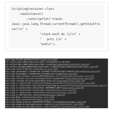
ScriptingContainer.class

    .newInstance()

        .runScriptlet("stack= 
Java::java.lang.Thread.currentThread().getStackTra
ce()\n" +

                "stack.each do |i|\n" +

                "   puts i\n" +

                "end\n");