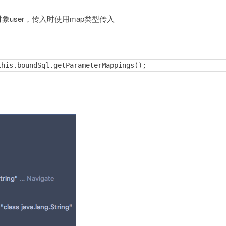
对象user，传入时使用map类型传入
this.boundSql.getParameterMappings();