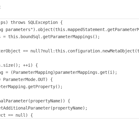
法
ps) throws SQLException {

g parameters").object(this.mappedStatement.getParameterM
 = this.boundSql.getParameterMappings();

erObject == null?null:this.configuration.newMetaObject(t
.size(); ++i) {

g = (ParameterMapping)parameterMappings.get(i);

 ParameterMode.OUT) {

terMapping.getProperty();

alParameter(propertyName)) {

tAdditionalParameter(propertyName);

ct == null) {

gistry.hasTypeHandler(this.parameterObject.getClass())) 
ject;
