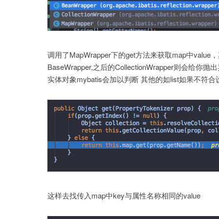
调用了MapWrapper下的get方法来获取map中val
BaseWrapper,之后的CollectionWrapp
实体对象mybatis会加以判断 其他的如list如果不符合设置类型
这样去找传入map中key与属性名称相同的value