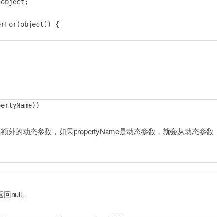
object;

rFor(object)) {

ctory.getWrapperFor(this, object);

this, (Map)object);

pertyName))
{

动生成额外的动态参数，如果propertyName是动态参数，就会从动态参数
rapper(this, (Collection)object);

(this, object);

null。