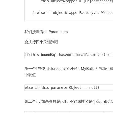
        this.objectWrapper = (ObjectWrapper)
    } else if(objectWrapperFactory.hasWrappe
        this.objectWrapper = objectWrapperFa
我们接着看setParameters
    } else if(object instanceof Map) {

会执行四个关键判断
        this.objectWrapper = new MapWrapper(
if(this.boundSql.hasAdditionalParameter(pro
    } else if(object instanceof Collection) 
第一个if当使用<foreach>的时候，MyBatis会自
        this.objectWrapper = new CollectionW
中取值
    } else {

else if(this.parameterObject == null)
        this.objectWrapper = new BeanWrapper
第二个if，如果参数是null，不管属性名是什么，都会返回
    }
