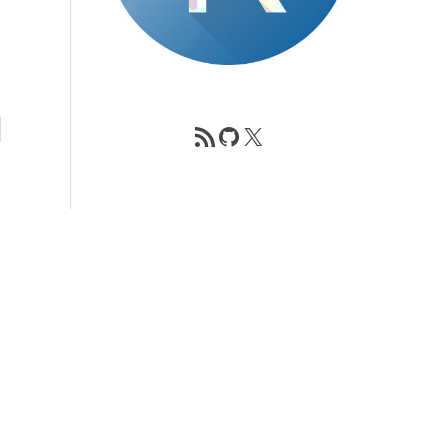
RSS Feed
GitHub
X