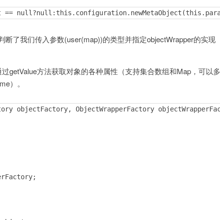
t == null?null:this.configuration.newMetaObject(this.par
ll?null:metaObject.getValue(propertyName);

判断了我们传入参数(user(map))的类型并指定objectWrapper的实现
rameterMapping.getTypeHandler();

rMapping.getJdbcType();

便的通过getValue方法获取对象的各种属性（支持集合数组和Map，可以
 == null) {

name）。
ation.getJdbcTypeForNull();

ory objectFactory, ObjectWrapperFactory objectWrapperFac
 i + 1, value, jdbcType);

rFactory;
