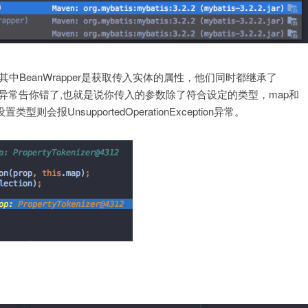
ue，其中BeanWrapper是获取传入实体的属性，他们同时都继承了
er则会给你抛出异常告你错了,也就是说你传入的参数除了符合设定的类型，map和
则会报UnsupportedOperationException异常。