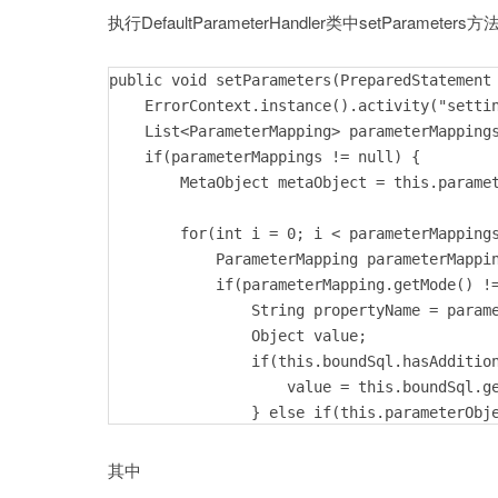
执行DefaultParameterHandler类中setParameters方
public void setParameters(PreparedStatement 
    ErrorContext.instance().activity("settin
    List<ParameterMapping> parameterMappings
    if(parameterMappings != null) {

        MetaObject metaObject = this.paramet
        for(int i = 0; i < parameterMappings
            ParameterMapping parameterMappin
            if(parameterMapping.getMode() !=
                String propertyName = parame
                Object value;

                if(this.boundSql.hasAddition
                    value = this.boundSql.ge
                } else if(this.parameterObje
                    value = null;

                } else if(this.typeHandlerRe
其中
                    value = this.parameterOb