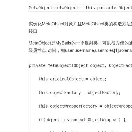
                } else {

MetaObject metaObject = this.parameterObjec
                    value = metaObject == nu
                }

实例化MetaObject对象并且MetaObject类的构造方法
接口
                TypeHandler typeHandler = pa
                JdbcType jdbcType = paramete
MetaObject是MyBatis的一个反射类，可以很方
                if(value == null && jdbcType
级属性点.访问，如user.username,user.roles[1].role
                    jdbcType = this.configur
                }

private MetaObject(Object object, ObjectFact
                typeHandler.setParameter(ps,
            }

    this.originalObject = object;

        }

    }

    this.objectFactory = objectFactory;

}
    this.objectWrapperFactory = objectWrappe
    if(object instanceof ObjectWrapper) {
