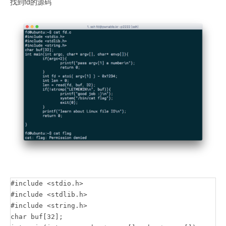
找到fd的源码
#include <stdio.h>

#include <stdlib.h>

#include <string.h>

char buf[32];
