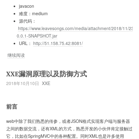
注
javacon
入
难度：medium
漏
源代码：
洞
https://www.leavesongs.com/media/attachment/2018/11/23/ch
0.0.1-SNAPSHOT.jar
URL：
http://51.158.75.42:8081/
Code-
继续阅读
Breaking
Puzzles
XXE漏洞原理以及防御方式
—
2018年10月10日
XXE
javacon
WriteUp
前言
web中除了我们熟悉的传参，或者JSON格式实现客户端与服务器
之间的数据交流，还有XML的方式，熟悉开发的小伙伴肯定接触过
它，比如在SpringMVC中的各种配置。同时XML也是许多使用