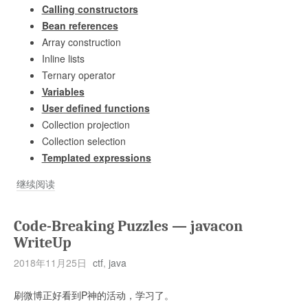
Calling constructors
Bean references
Array construction
Inline lists
Ternary operator
Variables
User defined functions
Collection projection
Collection selection
Templated expressions
由
继续阅读
浅
入
Code-Breaking Puzzles — javacon
深
WriteUp
SpEL
2018年11月25日
ctf
,
java
表
达
刷微博正好看到P神的活动，学习了。
式