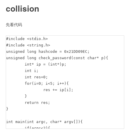
collision
先看代码
#include <stdio.h>

#include <string.h>

unsigned long hashcode = 0x21DD09EC;

unsigned long check_password(const char* p){

	int* ip = (int*)p;

	int i;

	int res=0;

	for(i=0; i<5; i++){

		res += ip[i];

	}

	return res;

}

int main(int argc, char* argv[]){

	if(argc<2){
