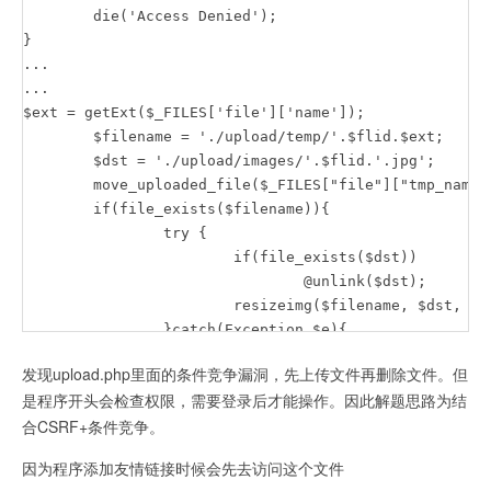
	die('Access Denied');

}

...

...

$ext = getExt($_FILES['file']['name']);

	$filename = './upload/temp/'.$flid.$ext;

	$dst = './upload/images/'.$flid.'.jpg';

	move_uploaded_file($_FILES["file"]["tmp_name"], $filename);

	if(file_exists($filename)){

		try {

			if(file_exists($dst))

				@unlink($dst);

			resizeimg($filename, $dst, 100, 50);

		}catch(Exception $e){

			echo 'Caught exception: ',  $e->getMessage(), "\n";

发现upload.php里面的条件竞争漏洞，先上传文件再删除文件。但
		}

是程序开头会检查权限，需要登录后才能操作。因此解题思路为结
	}
合CSRF+条件竞争。
因为程序添加友情链接时候会先去访问这个文件