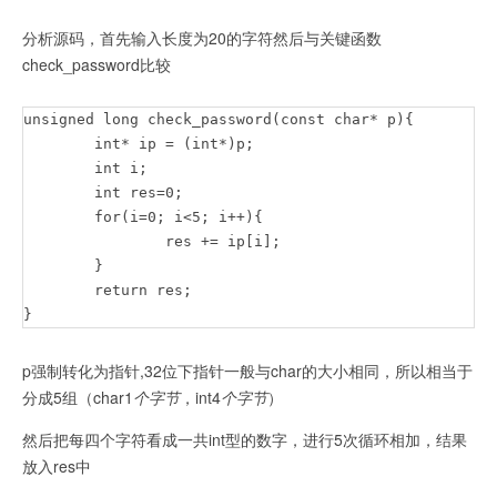
		printf("usage : %s [passcode]\n", argv[0]);

分析源码，首先输入长度为20的字符然后与关键函数
		return 0;

check_password比较
	}

	if(strlen(argv[1]) != 20){

		printf("passcode length should be 20 bytes\n");

unsigned long check_password(const char* p){

		return 0;

	int* ip = (int*)p;

	}

	int i;

	int res=0;

	if(hashcode == check_password( argv[1] )){

	for(i=0; i<5; i++){

		system("/bin/cat flag");

		res += ip[i];

		return 0;

	}

	}

	return res;

	else

}
		printf("wrong passcode.\n");

	return 0;

p强制转化为指针,32位下指针一般与char的大小相同，所以相当于
}
分成5组（char1
个字节
，int4
个字节
）
然后把每四个字符看成一共int型的数字，进行5次循环相加，结果
放入res中