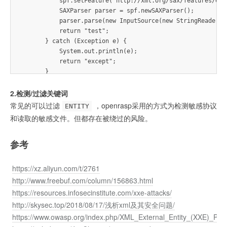
            spf.setFeature("http://xml.org/sax/features/ext
            SAXParser parser = spf.newSAXParser();

            parser.parse(new InputSource(new StringReader(x
            return "test";

        } catch (Exception e) {

            System.out.println(e);

            return "except";

        }

2.检测/过滤关键词
常见的可以过滤
，openrasp采用的方式为检测敏感协议
ENTITY
和读取的敏感文件。但都存在被绕过的风险。
参考
https://xz.aliyun.com/t/2761
http://www.freebuf.com/column/156863.html
https://resources.infosecinstitute.com/xxe-attacks/
http://skysec.top/2018/08/17/浅析xml及其安全问题/
https://www.owasp.org/index.php/XML_External_Entity_(XXE)_Pre