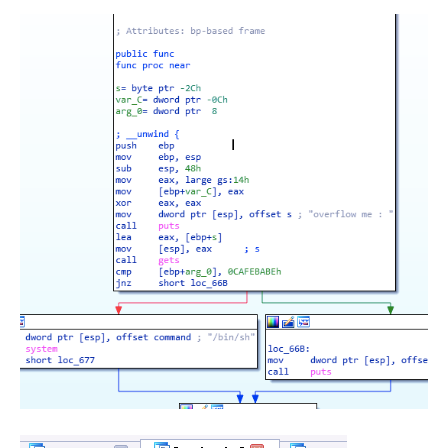
    return 0;

}