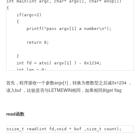
int main(int argc, char* argv[], char* envp[])

{

    if(argc<2)

    {

        printf("pass argv[1] a number\n");

        return 0;

    }

    int fd = atoi( argv[1] ) - 0x1234;

    int len = 0;

    len = read(fd, buf, 32);if(!strcmp("LETMEWIN\n", b
首先，程序接收一个参数argv[1]，转换为整数型之后减0x1234 ，
    {

读入buf ，比较是否与LETMEWIN相同，如果相同则get flag
        printf("good job :)\n");

        system("/bin/cat flag");

        exit(0);

    }

read函数
    printf("learn about Linux file IO\n");

    return 0;

ssize_t read(int fd,void * buf ,size_t count);
}