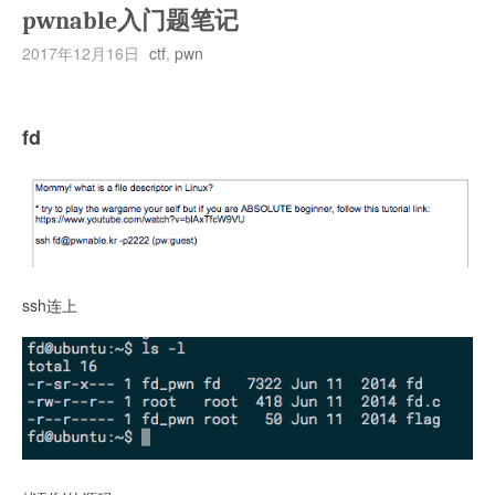
杯
pwnable入门题笔记
      submitRequest();

一
    </script>

2017年12月16日
ctf
,
pwn
月
<script>

赛
	var html = '';

部
	for(var k=0; k<1000; k++){

fd
分
		html = html + '<script>submitRequest();<\/script>';

题
	}

目
	document.write(html);

writeup
</script>

  </body>

ssh连上