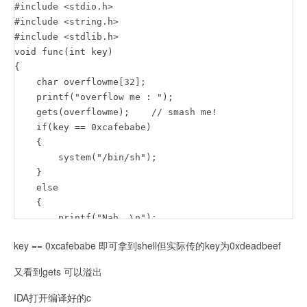
#include <stdio.h>

#include <string.h>

#include <stdlib.h>

void func(int key)

{

    char overflowme[32];

    printf("overflow me : ");

    gets(overflowme);    // smash me!

    if(key == 0xcafebabe)

    {

        system("/bin/sh");

    }

    else

    {

        printf("Nah..\n");

    }

key == 0xcafebabe 即可拿到shell但实际传的key为0xdeadbeef
}

int main(int argc, char* argv[])

又看到gets 可以溢出
{

    func(0xdeadbeef);

IDA打开编译好的c