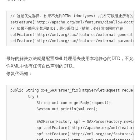
// 这是优先选择. 如果不允许DTDs (doctypes) ,几乎可以阻止所有的XM
setFeature("http://apache.org/xml/features/disallow-doctype-
// 如果不能完全禁用DTDs，最少采取以下措施，必须两项同时存在

setFeature("http://xml.org/sax/features/external-general-
最好的解决办法就是配置XML处理器去使用本地静态的DTD，不允
许XML中含有任何自己声明的DTD。
修复代码如：
public String xxe_SAXParser_fix(HttpServletRequest request) 
        try {

            String xml_con = getBody(request);

            System.out.println(xml_con);

            SAXParserFactory spf = SAXParserFactory.newInsta
            spf.setFeature("http://apache.org/xml/features/
            spf.setFeature("http://xml.org/sax/features/ext