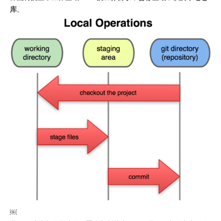
库
。
￼