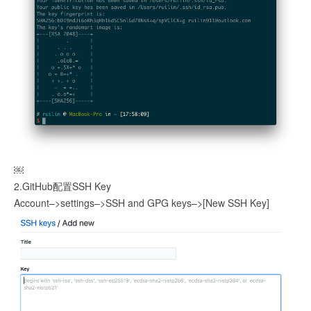
￼
2.GitHub配置SSH Key
Account–>settings–>SSH and GPG keys–>[New SSH Key]